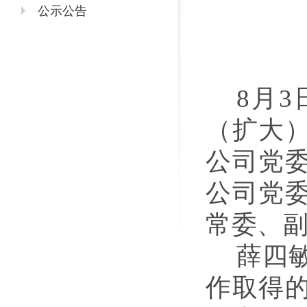
公示公告
8
月
3
（扩大
公司党
公司党
常委、
薛四
作
取得