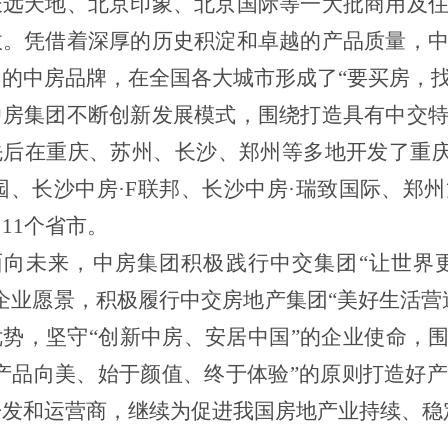
长远天地、北京印象、北京国际等一大批商用及
收。凭借着深厚的历史积淀和卓越的产品质量，
的中房品牌，在全国各大城市形成了“要买房，找
集团不断创新发展模式，围绕打造具有中交特
先后在重庆、苏州、长沙、郑州等多地开发了重
园、长沙中房·F联邦、长沙中房·瑞致国际、郑
国
11个省市。
面向未来，中房集团积极践行中交集团
“让世界
企业愿景，积极履行中交房地产集团“美好生活营
优势，
坚守
“创新中房、安居中国”的企业使命，
“产品向美、始于颜值、终于体验”的原则打造好
开发和运营商，
继续为促进我国房地产业持续、稳