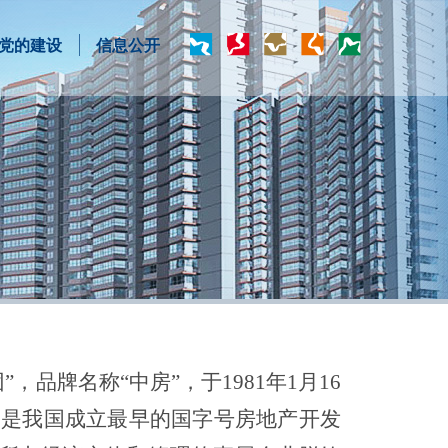
党的建设
信息公开
”，品牌名称“中房”，于1981年1月16
，是我国成立最早的国字号房地产开发