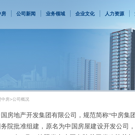
中房
公司新闻
业务领域
企业文化
人力资源
进中房
>
公司概况
中国房地产开发集团有限公司，规范简称
“中房集团
国务院批准组建，原名为中国房屋建设开发公司